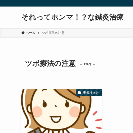
それってホンマ！？な鍼灸治療
ホーム
ツボ療法の注意
ツボ療法の注意
– tag –
患者様向け